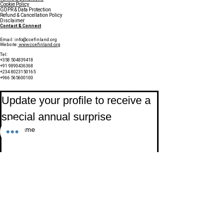
Cookie Policy
GDPR & Data Protection
Refund & Cancellation Policy
Disclaimer
Contact & Connect
Email:
info@ccefinland.org
Website:
www.ccefinland.org
Tel:
+358 504839418
+91 9890436368
+234 8023150165
+966 565600100
Subscribe to Our Newsletter
Update your profile to receive a 
special annual surprise
First name
Last name
Birthday
Date