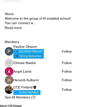
About
Welcome to the group of AI enabled school!
You can connect w
...
Read more
Members
Pauline Okwum
Follow
Excellent Planner
Strong Networker
Chinwe Nweke
Follow
Chinwe Nweke
Angel Lamb
Follow
Heramb Kulkarni
Follow
CCE Finland
Follow
Active Member
See All Members (7)
About CCE Finland