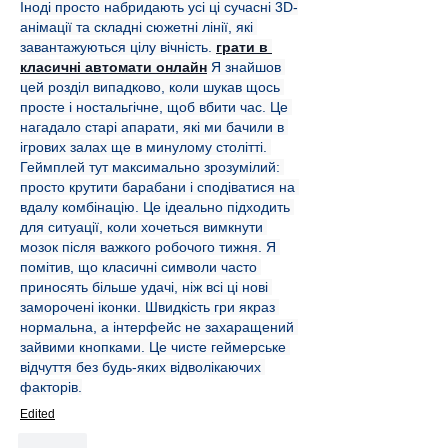
Іноді просто набридають усі ці сучасні 3D-
анімації та складні сюжетні лінії, які 
завантажуються цілу вічність. 
грати в 
класичні автомати онлайн
 Я знайшов 
цей розділ випадково, коли шукав щось 
просте і ностальгічне, щоб вбити час. Це 
нагадало старі апарати, які ми бачили в 
ігрових залах ще в минулому столітті. 
Геймплей тут максимально зрозумілий: 
просто крутити барабани і сподіватися на 
вдалу комбінацію. Це ідеально підходить 
для ситуації, коли хочеться вимкнути 
мозок після важкого робочого тижня. Я 
помітив, що класичні символи часто 
приносять більше удачі, ніж всі ці нові 
заморочені іконки. Швидкість гри якраз 
нормальна, а інтерфейс не захаращений 
зайвими кнопками. Це чисте геймерське 
відчуття без будь-яких відволікаючих 
факторів.
Edited
Like