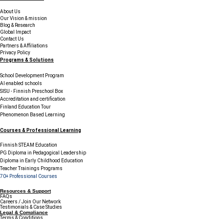
About Us
Our Vision & mission
Blog & Research
Global Impact
Contact Us
Partners & Affiliations
Privacy Policy
Programs & Solutions
School Development Program
AI enabled schools
SISU - Finnish Preschool Box
Accreditation and certification
Finland Education Tour
Phenomenon Based Learning
Courses & Professional Learning
Finnish STEAM Education
PG Diploma in Pedagogical Leadership
Diploma in Early Childhood Education
Teacher Trainings Programs
70+ Professional Courses
Resources & Support
FAQs
Careers / Join Our Network
Testimonials & Case Studies
Legal & Compliance
Terms & Conditions